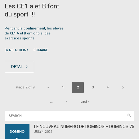
Les CE1 a et B font
du sport !!!
Pendant le confinement, les élèves
de CE1 A et B ont choisi des
exercices sportifs
|
BY NIDAL KLINK
PRIMAIRE
DETAIL
Page 2 of 9
«
1
2
3
4
5
»
...
Last »
LE NOUVEAU NUMÉRO DE DOMINOS – DOMINOS 75
JULY 4, 2024