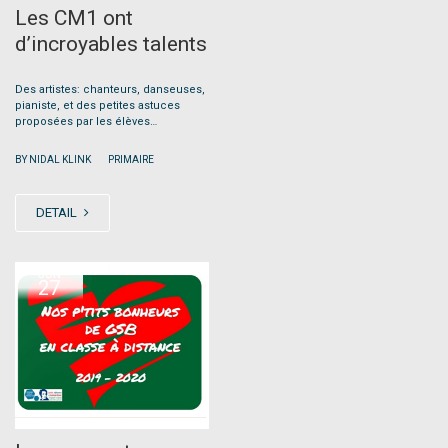
Les CM1 ont
d’incroyables talents
Des artistes: chanteurs, danseuses,
pianiste, et des petites astuces
proposées par les élèves…
|
BY NIDAL KLINK
PRIMAIRE
DETAIL
JUN
27