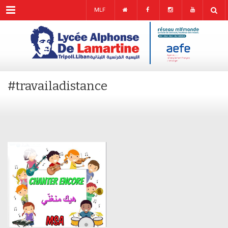
Menu
MLF
#travailadistance
JUN
27