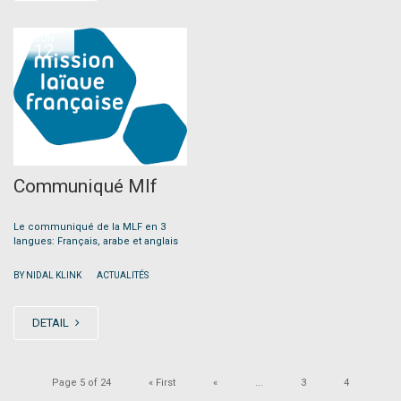
JUN
12
Communiqué Mlf
Le communiqué de la MLF en 3
langues: Français, arabe et anglais
|
BY NIDAL KLINK
ACTUALITÉS
DETAIL
Page 5 of 24
« First
«
...
3
4