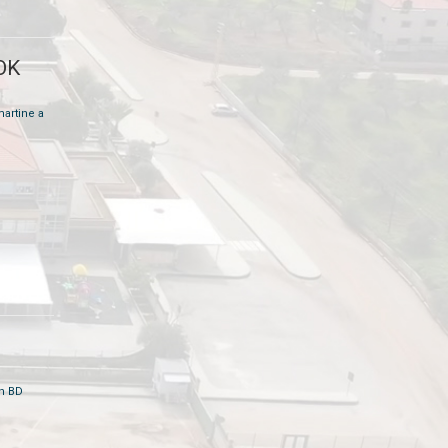
JOK
martine a
on BD