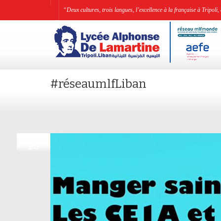
“Deux cultures, trois langues, l’excellence à la française à Tripo
#réseaumlfLiban
NOV
20