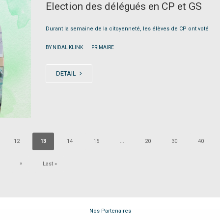
Election des délégués en CP et GS
Durant la semaine de la citoyenneté, les élèves de CP ont voté
|
BY NIDAL KLINK
PRIMAIRE
DETAIL
12
13
14
15
...
20
30
40
»
Last »
Nos Partenaires