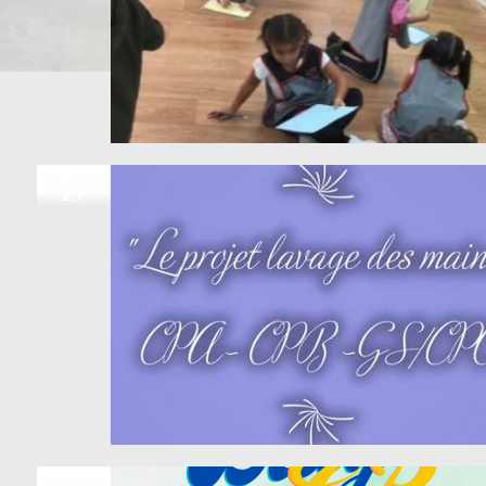
OCT
27
OCT