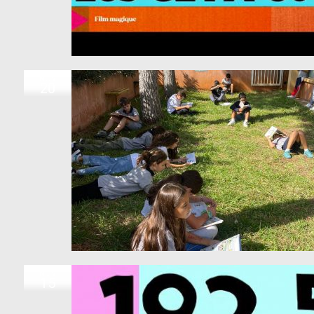
NOV
20
NOV
15