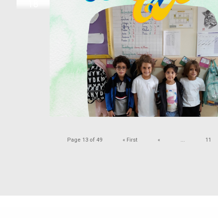
18
Page 13 of 49
« First
«
...
11