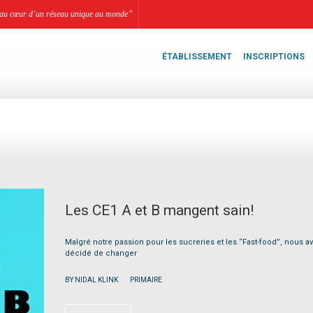
li, au cœur d’un réseau unique au monde”
ÉTABLISSEMENT
INSCRIPTIONS
Les CE1 A et B mangent sain!
Malgré notre passion pour les sucreries et les “Fast-food”, nous a
décidé de changer
|
BY NIDAL KLINK
PRIMAIRE