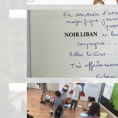
NOV
13
OCT
27