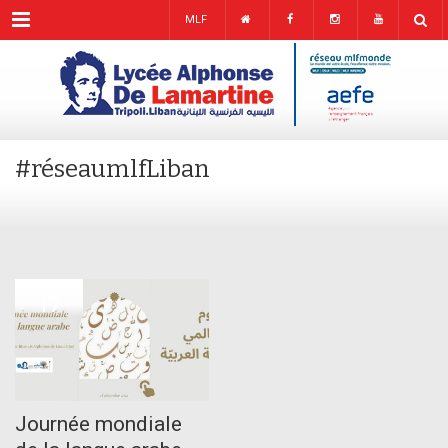
Menu
MLF
#réseaumlfLiban
DEC
17
Journée mondiale