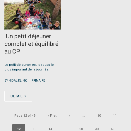
20
Un petit déjeuner
complet et équilibré
au CP
Le petit-déjeuner est le repas le
plus important de la journée.
|
BY NIDAL KLINK
PRIMAIRE
DETAIL
Page 12 of 49
« First
«
...
10
11
12
13
14
...
20
30
40