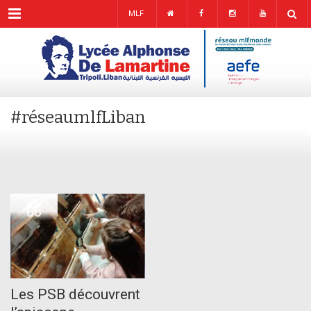
Menu
MLF
#réseaumlfLiban
JAN
06
Les PSB découvrent