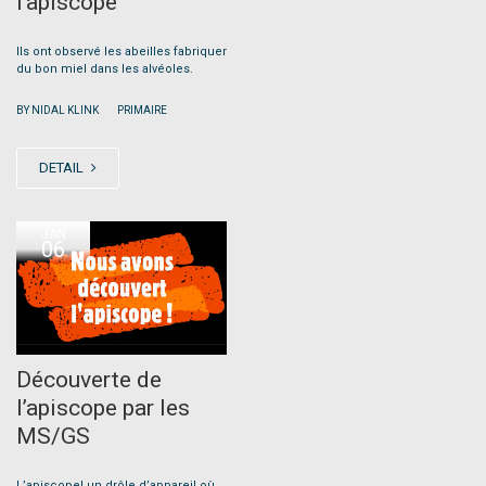
l’apiscope
Ils ont observé les abeilles fabriquer
du bon miel dans les alvéoles.
|
BY NIDAL KLINK
PRIMAIRE
DETAIL
JAN
06
Découverte de
l’apiscope par les
MS/GS
L’apiscope! un drôle d’appareil où