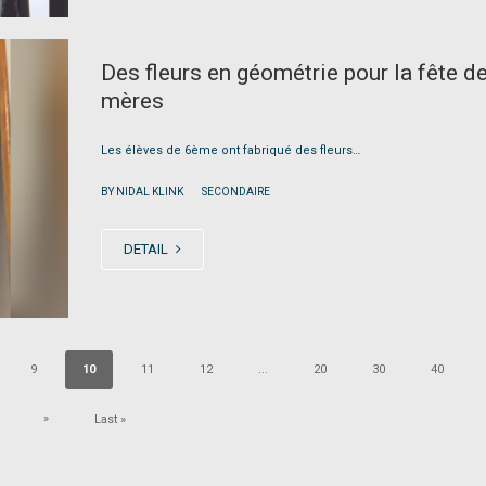
Des fleurs en géométrie pour la fête d
mères
Les élèves de 6ème ont fabriqué des fleurs…
|
BY NIDAL KLINK
SECONDAIRE
DETAIL
9
10
11
12
...
20
30
40
»
Last »