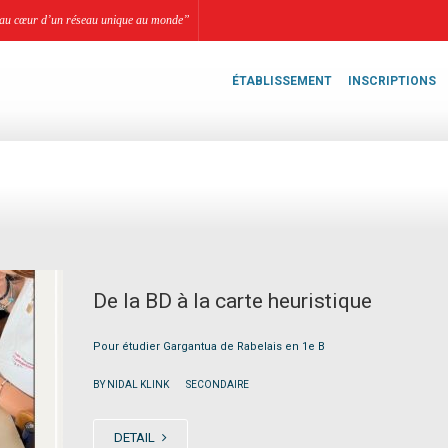
li, au cœur d’un réseau unique au monde”
ÉTABLISSEMENT
INSCRIPTIONS
De la BD à la carte heuristique
Pour étudier Gargantua de Rabelais en 1e B
|
BY NIDAL KLINK
SECONDAIRE
DETAIL