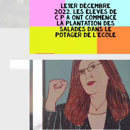
APR
05