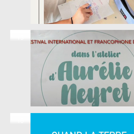
OCT
13
OCT
10