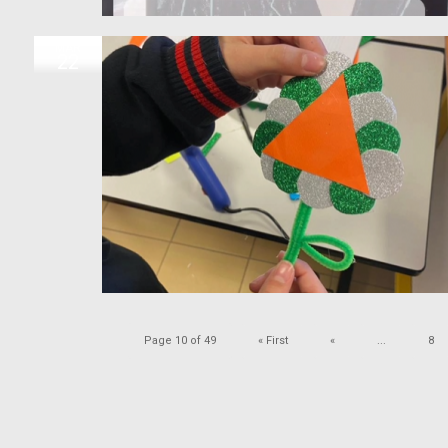
MAR
22
Page 10 of 49
« First
«
...
8