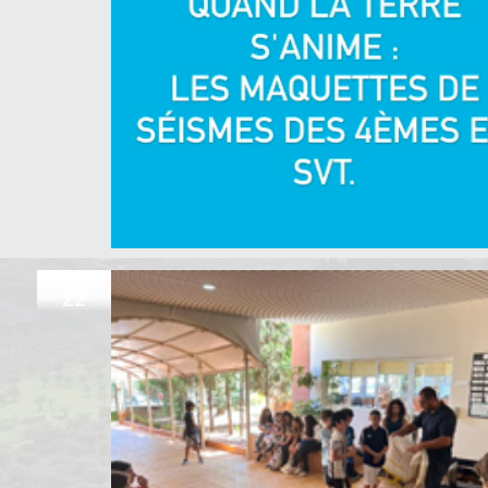
JUN
22