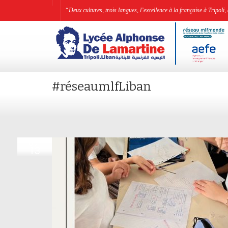
“Deux cultures, trois langues, l’excellence à la française à Tripo
#réseaumlfLiban
OCT
13