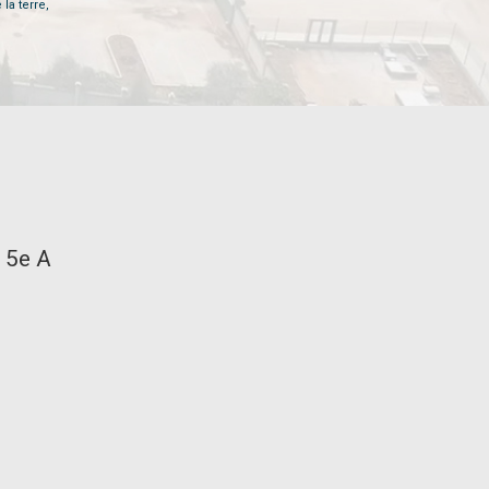
la terre,
n 5e A