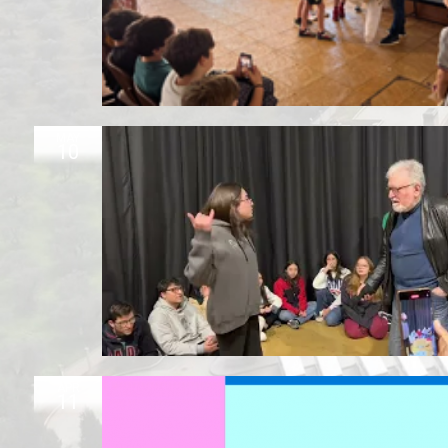
MAY
10
APR
11