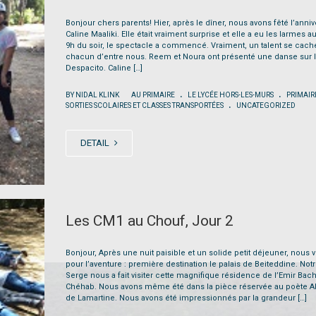
Bonjour chers parents! Hier, après le dîner, nous avons fêté l’anniv
Caline Maaliki. Elle était vraiment surprise et elle a eu les larmes a
9h du soir, le spectacle a commencé. Vraiment, un talent se cach
chacun d’entre nous. Reem et Noura ont présenté une danse sur l’
Despacito. Caline […]
.
.
|
BY NIDAL KLINK
AU PRIMAIRE
LE LYCÉE HORS-LES-MURS
PRIMAIR
.
SORTIES SCOLAIRES ET CLASSES TRANSPORTÉES
UNCATEGORIZED
DETAIL
Les CM1 au Chouf, Jour 2
Bonjour, Après une nuit paisible et un solide petit déjeuner, nous v
pour l’aventure : première destination le palais de Beiteddine. Not
Serge nous a fait visiter cette magnifique résidence de l’Emir Bach
Chéhab. Nous avons même été dans la pièce réservée au poète 
de Lamartine. Nous avons été impressionnés par la grandeur […]