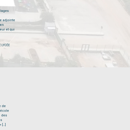
plages
e adjointe
 en
ur et qui
E LYCÉE
e de
’école
u des
us
 […]