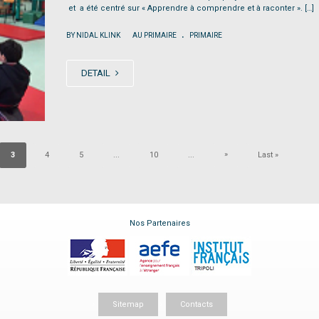
et a été centré sur « Apprendre à comprendre et à raconter ». […]
.
|
BY NIDAL KLINK
AU PRIMAIRE
PRIMAIRE
DETAIL
»
3
4
5
...
10
...
Last »
Nos Partenaires
Sitemap
Contacts