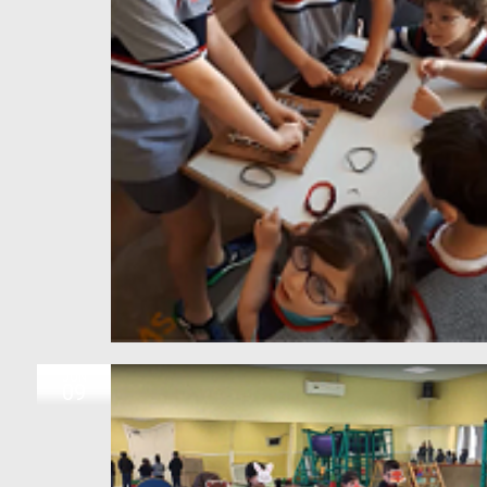
JUN
09