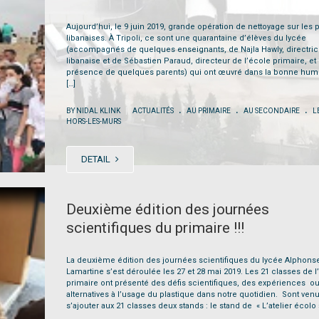
Aujourd’hui, le 9 juin 2019, grande opération de nettoyage sur les 
libanaises. À Tripoli, ce sont une quarantaine d’élèves du lycée
(accompagnés de quelques enseignants, de Najla Hawly, directric
libanaise et de Sébastien Paraud, directeur de l’école primaire, et
présence de quelques parents) qui ont œuvré dans la bonne hume
[…]
.
.
.
|
BY NIDAL KLINK
ACTUALITÉS
AU PRIMAIRE
AU SECONDAIRE
L
HORS-LES-MURS
DETAIL
Deuxième édition des journées
scientifiques du primaire !!!
La deuxième édition des journées scientifiques du lycée Alphons
Lamartine s’est déroulée les 27 et 28 mai 2019. Les 21 classes de l
primaire ont présenté des défis scientifiques, des expériences o
alternatives à l’usage du plastique dans notre quotidien. Sont ven
s’ajouter aux 21 classes deux stands : le stand de « L’atelier écolo »