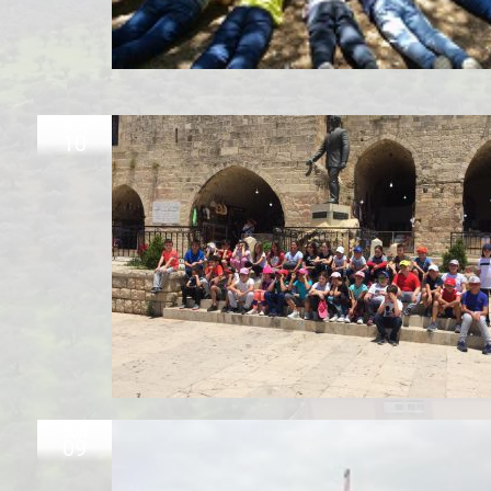
JUN
10
JUN
09