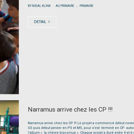
.
|
BY NIDAL KLINK
AU PRIMAIRE
PRIMAIRE
DETAIL
Narramus arrive chez les CP !!!
Narramus arrive chez les CP !!! Le projet a commencé début nov
GS puis début janvier en PS et MS, pour s’est terminé en CP auto
l’album « la chèvre biscornue ». Chaque projet a duré entre 4 et 