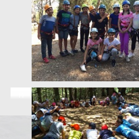
JUN
11