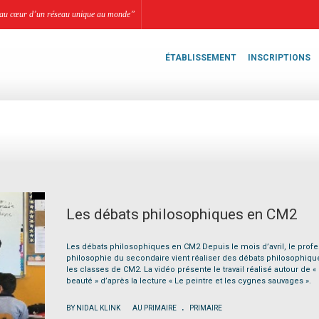
li, au cœur d’un réseau unique au monde”
ÉTABLISSEMENT
INSCRIPTIONS
Les débats philosophiques en CM2
Les débats philosophiques en CM2 Depuis le mois d’avril, le prof
philosophie du secondaire vient réaliser des débats philosophiqu
les classes de CM2. La vidéo présente le travail réalisé autour de «
beauté » d’après la lecture « Le peintre et les cygnes sauvages ».
.
|
BY NIDAL KLINK
AU PRIMAIRE
PRIMAIRE