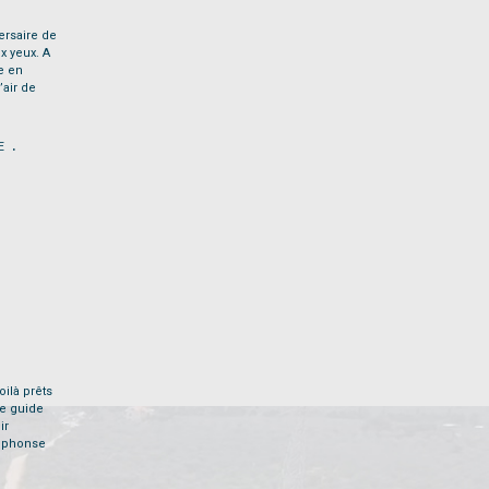
ersaire de
ux yeux. A
e en
air de
.
E
oilà prêts
re guide
ir
Alphonse