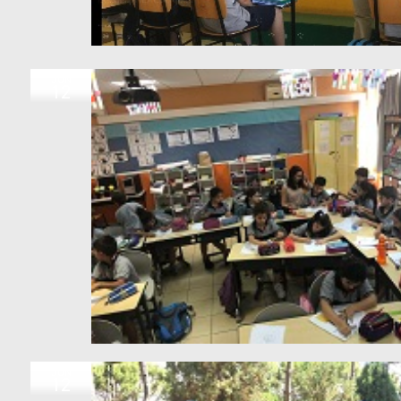
JUN
12
JUN
12