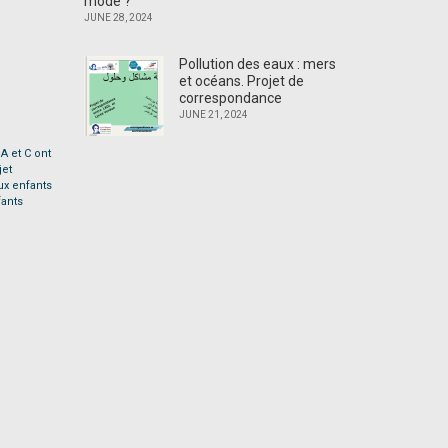
mode ?
JUNE 28, 2024
Pollution des eaux : mers
et océans. Projet de
correspondance
JUNE 21, 2024
A et C ont
jet
ux enfants
fants