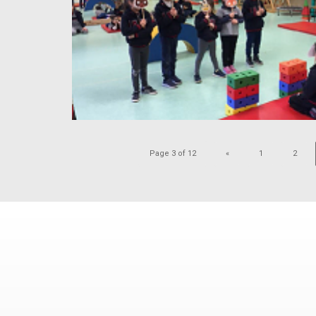
Page 3 of 12
«
1
2