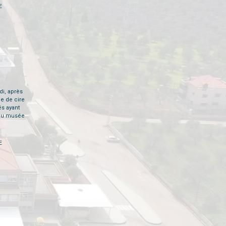
E
di, après
ée de cire
és ayant
 au musée
E