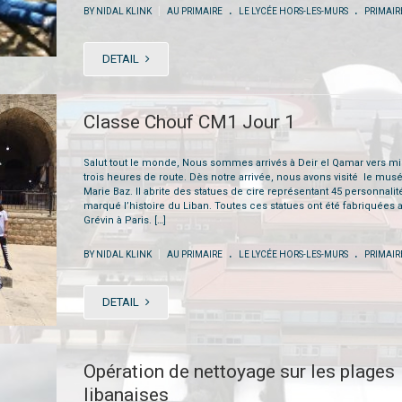
.
.
|
BY NIDAL KLINK
AU PRIMAIRE
LE LYCÉE HORS-LES-MURS
PRIMAIR
DETAIL
Classe Chouf CM1 Jour 1
Salut tout le monde, Nous sommes arrivés à Deir el Qamar vers mi
trois heures de route. Dès notre arrivée, nous avons visité le mus
Marie Baz. Il abrite des statues de cire représentant 45 personnalit
marqué l’histoire du Liban. Toutes ces statues ont été fabriquées
Grévin à Paris. […]
.
.
|
BY NIDAL KLINK
AU PRIMAIRE
LE LYCÉE HORS-LES-MURS
PRIMAIR
DETAIL
Opération de nettoyage sur les plages
libanaises