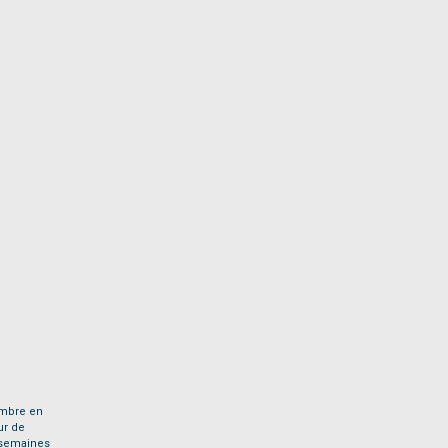
embre en
ur de
6 semaines