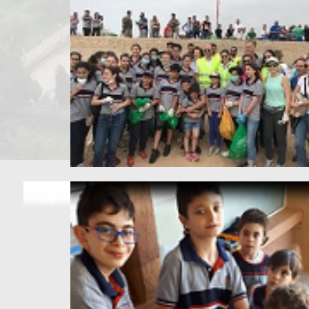
JUN
09