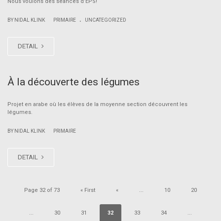
Nous voulons des séances d’EPS!
.
|
BY NIDAL KLINK
PRIMAIRE
UNCATEGORIZED
DETAIL
À la découverte des légumes
Projet en arabe où les élèves de la moyenne section découvrent les
légumes.
|
BY NIDAL KLINK
PRIMAIRE
DETAIL
Page 32 of 73
« First
«
...
10
20
...
30
31
32
33
34
...