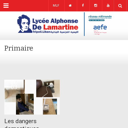
Menu
MLF
Primaire
MAY
03
Les dangers