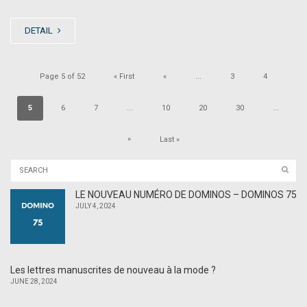
DETAIL
Page 5 of 52
« First
«
...
3
4
5
6
7
...
10
20
30
...
»
Last »
LE NOUVEAU NUMÉRO DE DOMINOS – DOMINOS 75
JULY 4, 2024
Les lettres manuscrites de nouveau à la mode ?
JUNE 28, 2024