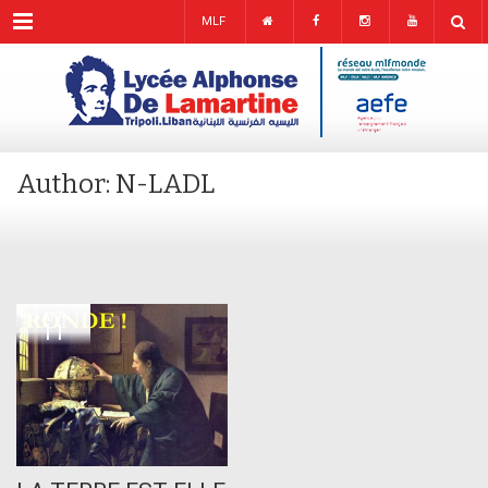
Menu
MLF
Author: N-LADL
APR
11