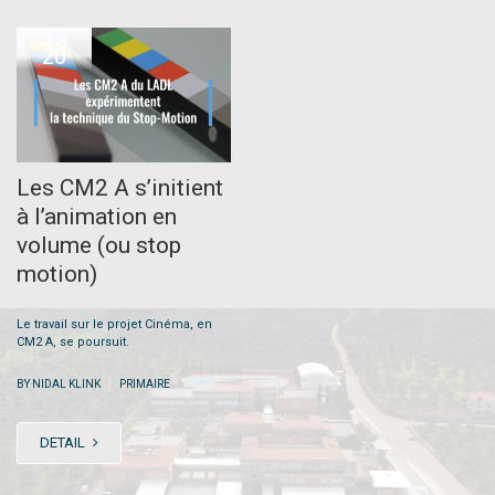
JUN
20
Les CM2 A s’initient
à l’animation en
volume (ou stop
motion)
Le travail sur le projet Cinéma, en
CM2 A, se poursuit.
|
BY NIDAL KLINK
PRIMAIRE
DETAIL