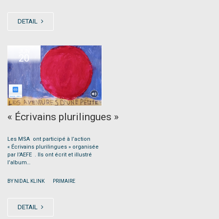
DETAIL
JUN
20
« Écrivains plurilingues »
Les MSA ont participé à l’action
« Écrivains plurilingues » organisée
par l’AEFE . Ils ont écrit et illustré
l’album…
|
BY NIDAL KLINK
PRIMAIRE
DETAIL