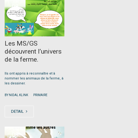
JUN
08
Les MS/GS
découvrent l’univers
de la ferme.
Ils ont appris à reconnaître et à
nommer les animaux de la ferme, à
les dessiner.
|
BY NIDAL KLINK
PRIMAIRE
DETAIL
JUN
08