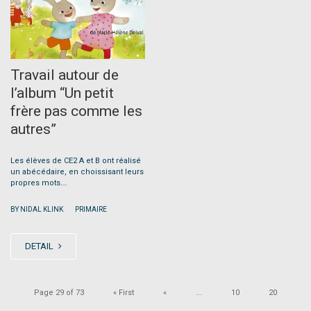
Travail autour de
l’album “Un petit
frère pas comme les
autres”
Les élèves de CE2 A et B ont réalisé
un abécédaire, en choissisant leurs
propres mots….
|
BY NIDAL KLINK
PRIMAIRE
DETAIL
Page 29 of 73
« First
«
...
10
20