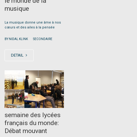
le monde de la
musique
La musique donne une âme à nos
cœurs et des ailes à la pensée
|
BY NIDAL KLINK
SECONDAIRE
DETAIL
DEC
12
semaine des lycées
français du monde:
Débat mouvant