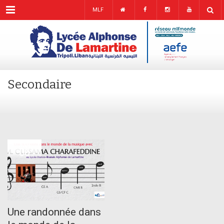
Menu
MLF
Secondaire
JAN
06
Une randonnée dans