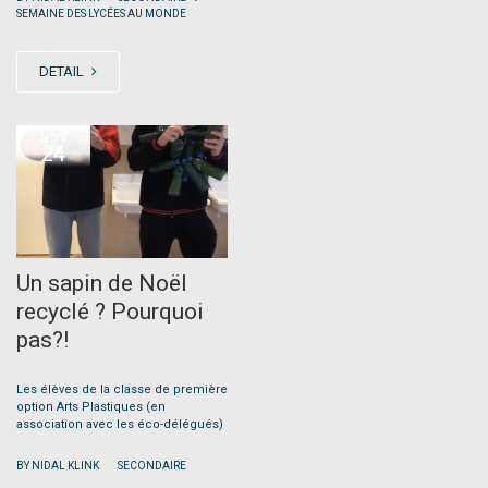
SEMAINE DES LYCÉES AU MONDE
DETAIL
NOV
24
Un sapin de Noël
recyclé ? Pourquoi
pas?!
Les élèves de la classe de première
option Arts Plastiques (en
association avec les éco-délégués)
|
BY NIDAL KLINK
SECONDAIRE