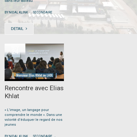
dans leur tableau
|
BY NIDAL KLINK
SECONDAIRE
DETAIL
NOV
24
Rencontre avec Elias
Khlat
« L’image, un langage pour
comprendre le monde ». Dans une
volonté d’éduquer le regard de nos
jeunes
.
|
BY NIDAL KLINK
SECONDAIRE